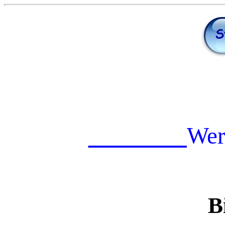
_______
Wer
B