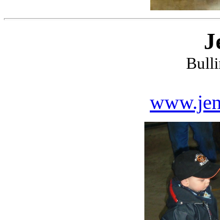
J
Bull
www.jen